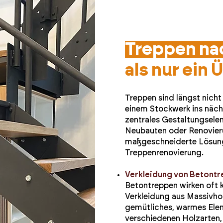
Treppen na
als nur ein
Treppen sind längst nicht
einem Stockwerk ins nächs
zentrales Gestaltungsele
Neubauten oder Renovieru
maßgeschneiderte Lösung
Treppenrenovierung.
Verkleidung von Betontr
Betontreppen wirken oft k
Verkleidung aus Massivhol
gemütliches, warmes Elem
verschiedenen Holzarten,