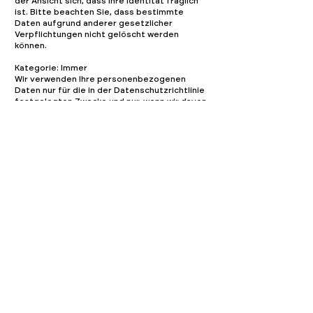
der Ansicht sich, dass Ihre Identität fraglich
ist. Bitte beachten Sie, dass bestimmte
Daten aufgrund anderer gesetzlicher
Verpflichtungen nicht gelöscht werden
können.
Kategorie: Immer
Wir verwenden Ihre personenbezogenen
Daten nur für die in der Datenschutzrichtlinie
festgelegten Zwecke und nur, wenn wir davon
überzeugt sind, dass:
die Verwendung Ihrer personenbezogenen
Daten erforderlich ist, um einen Vertrag zu
erfüllen oder zu schließen (z. B. um Ihnen die
Dienste selbst oder Kundenbetreuung bzw.
technischen Support bereitzustellen);
die Verwendung Ihrer personenbezogenen
Daten notwendig ist, um entsprechenden
rechtlichen oder behördlichen
Verpflichtungen nachzukommen, oder
die Verwendung Ihrer personenbezogenen
Daten notwendig ist, um unsere berechtigten
geschäftlichen Interessen zu unterstützen
(unter der Maßgabe, dass dies jederzeit in
einer Weise erfolgt, die verhältnismäßig ist