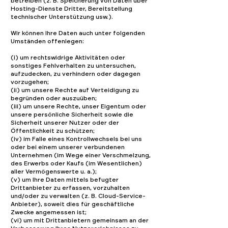
betreiben (z. B. Speicherung von Daten über
Hosting-Dienste Dritter, Bereitstellung
technischer Unterstützung usw.).
Wir können Ihre Daten auch unter folgenden
Umständen offenlegen:
(i) um rechtswidrige Aktivitäten oder
sonstiges Fehlverhalten zu untersuchen,
aufzudecken, zu verhindern oder dagegen
vorzugehen;
(ii) um unsere Rechte auf Verteidigung zu
begründen oder auszuüben;
(iii) um unsere Rechte, unser Eigentum oder
unsere persönliche Sicherheit sowie die
Sicherheit unserer Nutzer oder der
Öffentlichkeit zu schützen;
(iv) im Falle eines Kontrollwechsels bei uns
oder bei einem unserer verbundenen
Unternehmen (im Wege einer Verschmelzung,
des Erwerbs oder Kaufs (im Wesentlichen)
aller Vermögenswerte u. a.);
(v) um Ihre Daten mittels befugter
Drittanbieter zu erfassen, vorzuhalten
und/oder zu verwalten (z. B. Cloud-Service-
Anbieter), soweit dies für geschäftliche
Zwecke angemessen ist;
(vi) um mit Drittanbietern gemeinsam an der