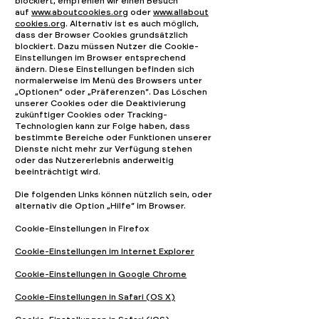
blockiert, empfehlen wir einen Besuch
auf
www.aboutcookies.org
oder
www.allabout
cookies.org
. Alternativ ist es auch möglich,
dass der Browser Cookies grundsätzlich
blockiert. Dazu müssen Nutzer die Cookie-
Einstellungen im Browser entsprechend
ändern. Diese Einstellungen befinden sich
normalerweise im Menü des Browsers unter
„Optionen“ oder „Präferenzen“. Das Löschen
unserer Cookies oder die Deaktivierung
zukünftiger Cookies oder Tracking-
Technologien kann zur Folge haben, dass
bestimmte Bereiche oder Funktionen unserer
Dienste nicht mehr zur Verfügung stehen
oder das Nutzererlebnis anderweitig
beeinträchtigt wird.
Die folgenden Links können nützlich sein, oder
alternativ die Option „Hilfe“ im Browser.
Cookie-Einstellungen in Firefox
Cookie-Einstellungen im Internet Explorer
Cookie-Einstellungen in Google Chrome
Cookie-Einstellungen in Safari (OS X)